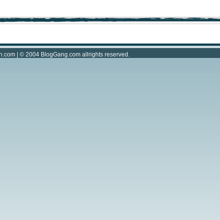
n.com
| © 2004
BlogGang.com
allrights reserved.