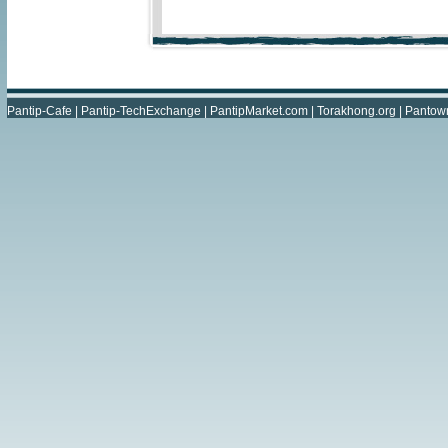
Pantip-Cafe
|
Pantip-TechExchange
|
PantipMarket.com
|
Torakhong.org
|
Pantow